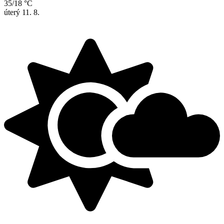
35/18 °C
úterý
11. 8.