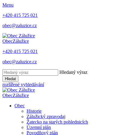
Menu
+420 415 725 021
obec@zaluzice.cz
Obec
Zálužice
+420 415 725 021
obec@zaluzice.cz
Hledaný výraz
Hledat
rozšířené vyhledávání
Obec
Zálužice
Obec
Historie
Zálužický zpravodaj
Žatecko na starých pohlednicích
Územní plán
Povodňový plán