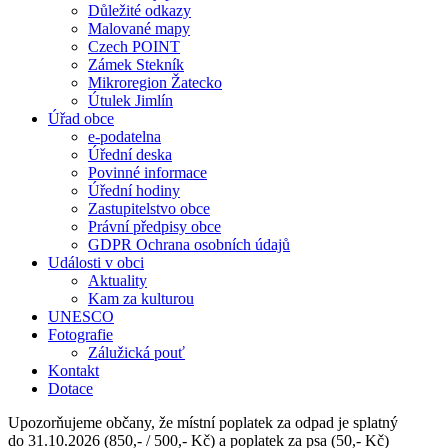
Důležité odkazy
Malované mapy
Czech POINT
Zámek Stekník
Mikroregion Žatecko
Útulek Jimlín
Úřad obce
e-podatelna
Úřední deska
Povinné informace
Úřední hodiny
Zastupitelstvo obce
Právní předpisy obce
GDPR Ochrana osobních údajů
Události v obci
Aktuality
Kam za kulturou
UNESCO
Fotografie
Zálužická pouť
Kontakt
Dotace
Upozorňujeme občany, že místní poplatek za odpad je splatný
do 31.10.2026 (850,- / 500,- Kč) a poplatek za psa (50,- Kč)