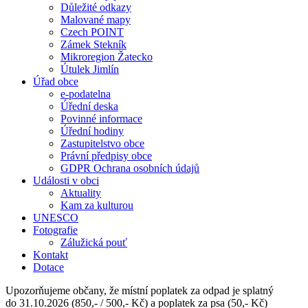
Důležité odkazy
Malované mapy
Czech POINT
Zámek Stekník
Mikroregion Žatecko
Útulek Jimlín
Úřad obce
e-podatelna
Úřední deska
Povinné informace
Úřední hodiny
Zastupitelstvo obce
Právní předpisy obce
GDPR Ochrana osobních údajů
Události v obci
Aktuality
Kam za kulturou
UNESCO
Fotografie
Zálužická pouť
Kontakt
Dotace
Upozorňujeme občany, že místní poplatek za odpad je splatný
do 31.10.2026 (850,- / 500,- Kč) a poplatek za psa (50,- Kč)