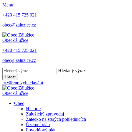
Menu
+420 415 725 021
obec@zaluzice.cz
Obec
Zálužice
+420 415 725 021
obec@zaluzice.cz
Hledaný výraz
Hledat
rozšířené vyhledávání
Obec
Zálužice
Obec
Historie
Zálužický zpravodaj
Žatecko na starých pohlednicích
Územní plán
Povodňový plán