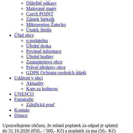
Důležité odkazy
Malované mapy
Czech POINT
Zámek Stekník
Mikroregion Žatecko
Útulek Jimlín
Úřad obce
e-podatelna
Úřední deska
Povinné informace
Úřední hodiny
Zastupitelstvo obce
Právní předpisy obce
GDPR Ochrana osobních údajů
Události v obci
Aktuality
Kam za kulturou
UNESCO
Fotografie
Zálužická pouť
Kontakt
Dotace
Upozorňujeme občany, že místní poplatek za odpad je splatný
do 31.10.2026 (850,- / 500,- Kč) a poplatek za psa (50,- Kč)