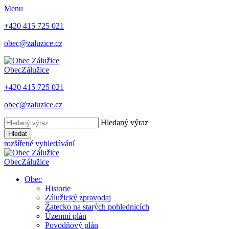
Menu
+420 415 725 021
obec@zaluzice.cz
Obec
Zálužice
+420 415 725 021
obec@zaluzice.cz
Hledaný výraz
Hledat
rozšířené vyhledávání
Obec
Zálužice
Obec
Historie
Zálužický zpravodaj
Žatecko na starých pohlednicích
Územní plán
Povodňový plán