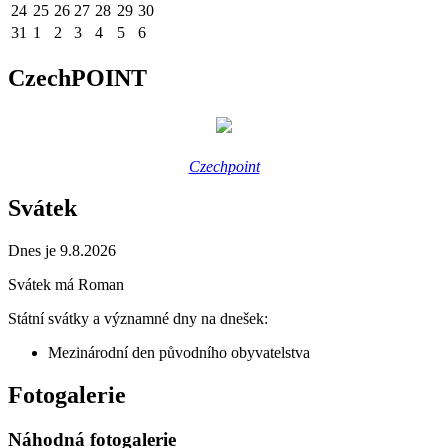
24
25
26
27
28
29
30
31
1
2
3
4
5
6
CzechPOINT
Czechpoint
Svátek
Dnes je 9.8.2026
Svátek má
Roman
Státní svátky a významné dny na dnešek:
Mezinárodní den původního obyvatelstva
Fotogalerie
Náhodná fotogalerie