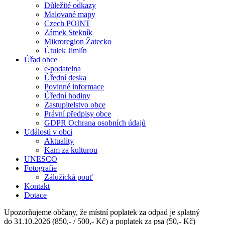
Důležité odkazy
Malované mapy
Czech POINT
Zámek Stekník
Mikroregion Žatecko
Útulek Jimlín
Úřad obce
e-podatelna
Úřední deska
Povinné informace
Úřední hodiny
Zastupitelstvo obce
Právní předpisy obce
GDPR Ochrana osobních údajů
Události v obci
Aktuality
Kam za kulturou
UNESCO
Fotografie
Zálužická pouť
Kontakt
Dotace
Upozorňujeme občany, že místní poplatek za odpad je splatný
do 31.10.2026 (850,- / 500,- Kč) a poplatek za psa (50,- Kč)