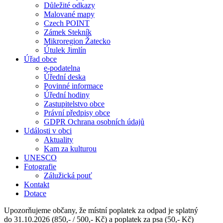
Důležité odkazy
Malované mapy
Czech POINT
Zámek Stekník
Mikroregion Žatecko
Útulek Jimlín
Úřad obce
e-podatelna
Úřední deska
Povinné informace
Úřední hodiny
Zastupitelstvo obce
Právní předpisy obce
GDPR Ochrana osobních údajů
Události v obci
Aktuality
Kam za kulturou
UNESCO
Fotografie
Zálužická pouť
Kontakt
Dotace
Upozorňujeme občany, že místní poplatek za odpad je splatný
do 31.10.2026 (850,- / 500,- Kč) a poplatek za psa (50,- Kč)