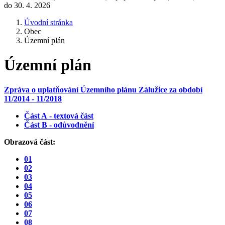
do 30. 4. 2026
Úvodní stránka
Obec
Územní plán
Územní plán
Zpráva o uplatňování Územního plánu Zálužice za období
11/2014 - 11/2018
Část A - textová část
Část B - odůvodnění
Obrazová část:
01
02
03
04
05
06
07
08