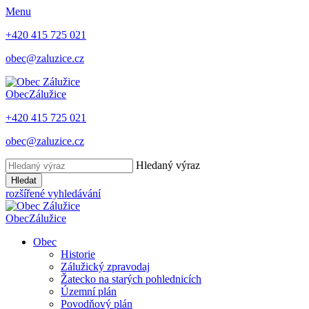
Menu
+420 415 725 021
obec@zaluzice.cz
Obec
Zálužice
+420 415 725 021
obec@zaluzice.cz
Hledaný výraz
Hledat
rozšířené vyhledávání
Obec
Zálužice
Obec
Historie
Zálužický zpravodaj
Žatecko na starých pohlednicích
Územní plán
Povodňový plán