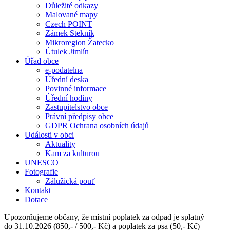
Důležité odkazy
Malované mapy
Czech POINT
Zámek Stekník
Mikroregion Žatecko
Útulek Jimlín
Úřad obce
e-podatelna
Úřední deska
Povinné informace
Úřední hodiny
Zastupitelstvo obce
Právní předpisy obce
GDPR Ochrana osobních údajů
Události v obci
Aktuality
Kam za kulturou
UNESCO
Fotografie
Zálužická pouť
Kontakt
Dotace
Upozorňujeme občany, že místní poplatek za odpad je splatný
do 31.10.2026 (850,- / 500,- Kč) a poplatek za psa (50,- Kč)