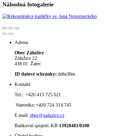
Náhodná fotogalerie
Adresa
Obec Zálužice
Zálužice 22
438 01 Žatec
ID datové schránky:
dr8a38m
Kontakt
Tel.: +420 415 725 021
Starostka: +420 724 314 745
E-mail:
obec@zaluzice.cz
Bankovní spojení: KB
13928481/0100
Úřední hodiny