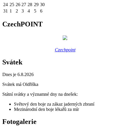
24
25
26
27
28
29
30
31
1
2
3
4
5
6
CzechPOINT
Czechpoint
Svátek
Dnes je 6.8.2026
Svátek má
Oldřiška
Státní svátky a významné dny na dnešek:
Světový den boje za zákaz jaderných zbraní
Mezinárodní den boje lékařů za mír
Fotogalerie