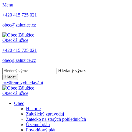
Menu
+420 415 725 021
obec@zaluzice.cz
Obec
Zálužice
+420 415 725 021
obec@zaluzice.cz
Hledaný výraz
Hledat
rozšířené vyhledávání
Obec
Zálužice
Obec
Historie
Zálužický zpravodaj
Žatecko na starých pohlednicích
Územní plán
Povodňový plán