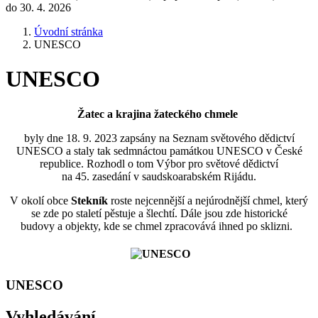
do 30. 4. 2026
Úvodní stránka
UNESCO
UNESCO
Žatec a krajina žateckého chmele
byly dne 18. 9. 2023 zapsány na Seznam světového dědictví
UNESCO a staly tak sedmnáctou památkou UNESCO v České
republice. Rozhodl o tom Výbor pro světové dědictví
na 45. zasedání v saudskoarabském Rijádu.
V okolí obce
Stekník
roste nejcennější a nejúrodnější chmel, který
se zde po staletí pěstuje a šlechtí. Dále jsou zde historické
budovy a objekty, kde se chmel zpracovává ihned po sklizni.
UNESCO
Vyhledávání