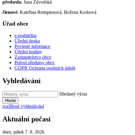
předseda
: Jana Závodská
členové
: Kateřina Reitspiesová, Božena Krobová
Úřad obce
e-podatelna
Úřední deska
Povinné informace
Úřední hodiny
Zastupitelstvo obce
Právní předpisy obce
GDPR Ochrana osobních údajů
Vyhledávání
Hledaný výraz
Hledat
rozšířené vyhledávání
Aktuální počasí
dnes, pátek 7. 8. 2026