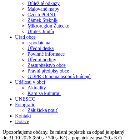
Důležité odkazy
Malované mapy
Czech POINT
Zámek Stekník
Mikroregion Žatecko
Útulek Jimlín
Úřad obce
e-podatelna
Úřední deska
Povinné informace
Úřední hodiny
Zastupitelstvo obce
Právní předpisy obce
GDPR Ochrana osobních údajů
Události v obci
Aktuality
Kam za kulturou
UNESCO
Fotografie
Zálužická pouť
Kontakt
Dotace
Upozorňujeme občany, že místní poplatek za odpad je splatný
do 31.10.2026 (850,- / 500,- Kč) a poplatek za psa (50,- Kč)