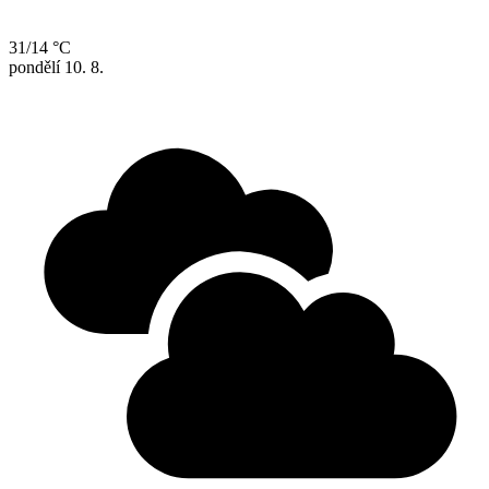
31/14 °C
pondělí
10. 8.