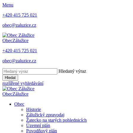
Menu
+420 415 725 021
obec@zaluzice.cz
Obec
Zálužice
+420 415 725 021
obec@zaluzice.cz
Hledaný výraz
Hledat
rozšířené vyhledávání
Obec
Zálužice
Obec
Historie
Zálužický zpravodaj
Žatecko na starých pohlednicích
Územní plán
Povodňový plán