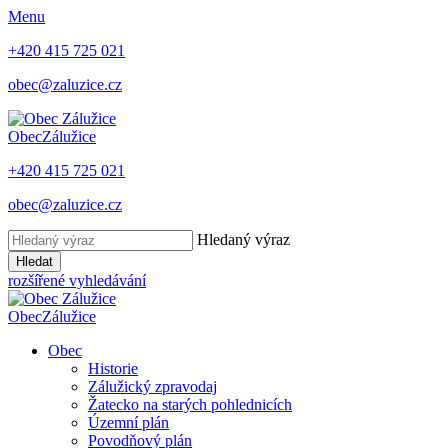
Menu
+420 415 725 021
obec@zaluzice.cz
Obec
Zálužice
+420 415 725 021
obec@zaluzice.cz
Hledaný výraz
Hledat
rozšířené vyhledávání
Obec
Zálužice
Obec
Historie
Zálužický zpravodaj
Žatecko na starých pohlednicích
Územní plán
Povodňový plán