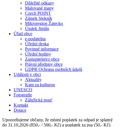
Důležité odkazy
Malované mapy
Czech POINT
Zámek Stekník
Mikroregion Žatecko
Útulek Jimlín
Úřad obce
e-podatelna
Úřední deska
Povinné informace
Úřední hodiny
Zastupitelstvo obce
Právní předpisy obce
GDPR Ochrana osobních údajů
Události v obci
Aktuality
Kam za kulturou
UNESCO
Fotografie
Zálužická pouť
Kontakt
Dotace
Upozorňujeme občany, že místní poplatek za odpad je splatný
do 31.10.2026 (850,- / 500,- Kč) a poplatek za psa (50,- Kč)