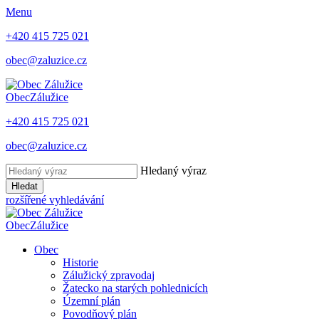
Menu
+420 415 725 021
obec@zaluzice.cz
Obec
Zálužice
+420 415 725 021
obec@zaluzice.cz
Hledaný výraz
Hledat
rozšířené vyhledávání
Obec
Zálužice
Obec
Historie
Zálužický zpravodaj
Žatecko na starých pohlednicích
Územní plán
Povodňový plán