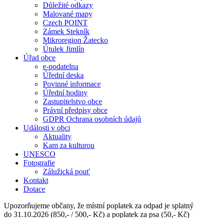
Důležité odkazy
Malované mapy
Czech POINT
Zámek Stekník
Mikroregion Žatecko
Útulek Jimlín
Úřad obce
e-podatelna
Úřední deska
Povinné informace
Úřední hodiny
Zastupitelstvo obce
Právní předpisy obce
GDPR Ochrana osobních údajů
Události v obci
Aktuality
Kam za kulturou
UNESCO
Fotografie
Zálužická pouť
Kontakt
Dotace
Upozorňujeme občany, že místní poplatek za odpad je splatný
do 31.10.2026 (850,- / 500,- Kč) a poplatek za psa (50,- Kč)