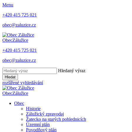
Menu
+420 415 725 021
obec@zaluzice.cz
Obec
Zálužice
+420 415 725 021
obec@zaluzice.cz
Hledaný výraz
Hledat
rozšířené vyhledávání
Obec
Zálužice
Obec
Historie
Zálužický zpravodaj
Žatecko na starých pohlednicích
Územní plán
Povodňový plán