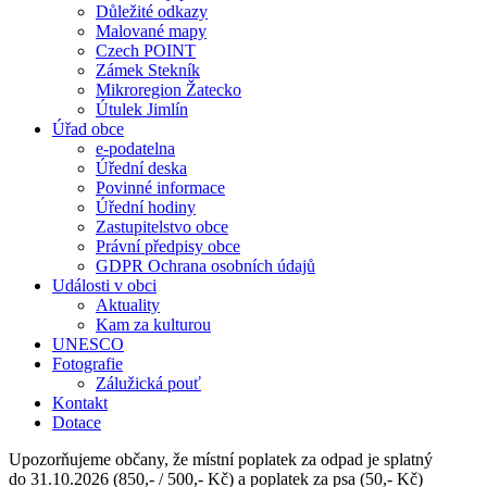
Důležité odkazy
Malované mapy
Czech POINT
Zámek Stekník
Mikroregion Žatecko
Útulek Jimlín
Úřad obce
e-podatelna
Úřední deska
Povinné informace
Úřední hodiny
Zastupitelstvo obce
Právní předpisy obce
GDPR Ochrana osobních údajů
Události v obci
Aktuality
Kam za kulturou
UNESCO
Fotografie
Zálužická pouť
Kontakt
Dotace
Upozorňujeme občany, že místní poplatek za odpad je splatný
do 31.10.2026 (850,- / 500,- Kč) a poplatek za psa (50,- Kč)